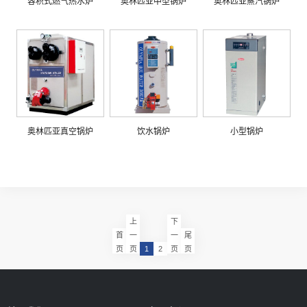
容积式燃气热水炉
奥林匹亚中型锅炉
奥林匹亚蒸汽锅炉
奥林匹亚真空锅炉
饮水锅炉
小型锅炉
上
下
首
一
一
尾
页
页
1
2
页
页