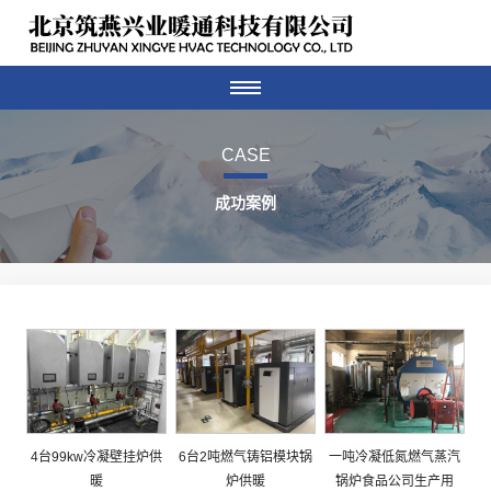
CASE
成功案例
4台99kw冷凝壁挂炉供
6台2吨燃气铸铝模块锅
一吨冷凝低氮燃气蒸汽
暖
炉供暖
锅炉食品公司生产用